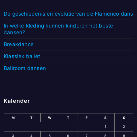
De geschiedenis en evolutie van de Flamenco dans
In welke kleding kunnen kinderen het beste
dansen?
Breakdance
Klassiek ballet
Ballroom dansen
Kalender
M
T
W
T
F
S
S
1
2
3
4
5
6
7
8
9