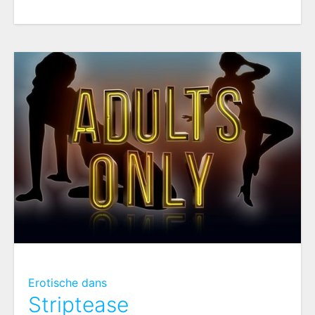
Erotische dans
Striptease