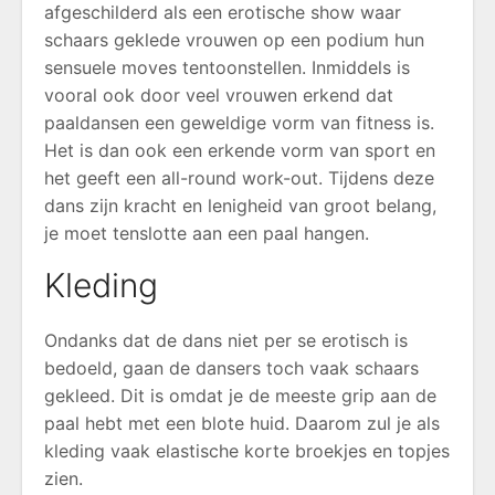
afgeschilderd als een erotische show waar
schaars geklede vrouwen op een podium hun
sensuele moves tentoonstellen. Inmiddels is
vooral ook door veel vrouwen erkend dat
paaldansen een geweldige vorm van fitness is.
Het is dan ook een erkende vorm van sport en
het geeft een all-round work-out. Tijdens deze
dans zijn kracht en lenigheid van groot belang,
je moet tenslotte aan een paal hangen.
Kleding
Ondanks dat de dans niet per se erotisch is
bedoeld, gaan de dansers toch vaak schaars
gekleed. Dit is omdat je de meeste grip aan de
paal hebt met een blote huid. Daarom zul je als
kleding vaak elastische korte broekjes en topjes
zien.