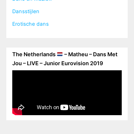
Dansstijlen
Erotische dans
The Netherlands
– Matheu – Dans Met
Jou – LIVE – Junior Eurovision 2019