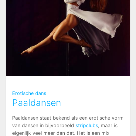
Erotische dans
Paaldansen
Paaldansen staat bekend als een erotische vorm
van dansen in bijvoorbeeld
stripclubs
, maar is
eigenlijk veel meer dan dat. Het is een mix